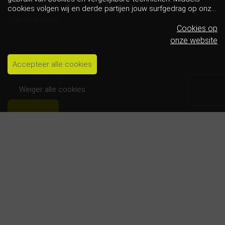
cookies volgen wij en derde partijen jouw surfgedrag op onze
website. Hiermee tonen wij gepersonaliseerde advertenties
en dit maakt het voor jou mogelijk om informatie te delen via
Cookies op
social media.
Bekijk ons cookiebeleid
onze website
Accepteer alle cookies
Weiger alle cookies
Openingstijden