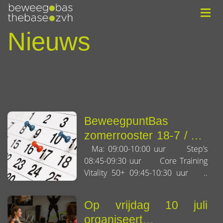
Nieuws
BeweegpuntBas
zomerrooster 18-7 / 30-
8
Ma: 09:00-10:00 uur Step’s
08:45-09:30 uur Core Training
Vitality 50+ 09:45-10:30 uur
Core Training Vitality 50+ 18:30-
19:30 uur Swiss Ball 20:00-
Op vrijdag 10 juli
20:45 uur TRX19.30-20.30
organiseert
uur BodyPump 20:30-21:30