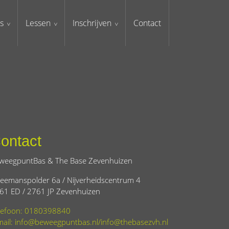
s
Lessen
Inschrijven
Contact
ontact
weegpuntBas & The Base Zevenhuizen
eemanspolder 6a / Nijverheidscentrum 4
61 ED / 2761 JP Zevenhuizen
lefoon: 0180398840
mail: info@beweegpuntbas.nl/info@thebasezvh.nl