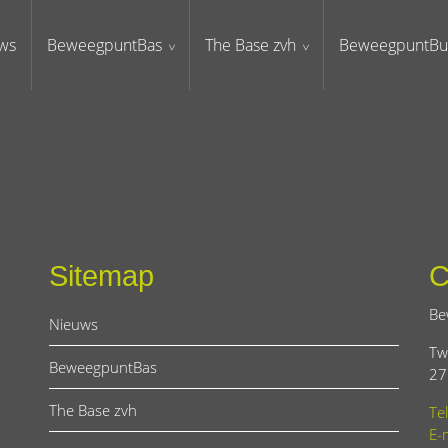
ws
BeweegpuntBas
The Base zvh
BeweegpuntBu
Sitemap
C
Be
Nieuws
Tw
BeweegpuntBas
27
The Base zvh
Te
E-