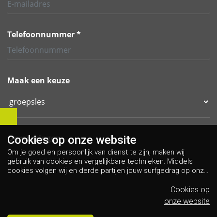
Telefoonnummer *
Maak een keuze
Opmerkingen
Cookies op
onze website
Om je goed en persoonlijk van dienst te zijn, maken wij
gebruik van cookies en vergelijkbare technieken. Middels
cookies volgen wij en derde partijen jouw surfgedrag op onze
website. Hiermee tonen wij gepersonaliseerde advertenties
en dit maakt het voor jou mogelijk om informatie te delen via
Cookies op
social media.
Bekijk ons cookiebeleid
onze website