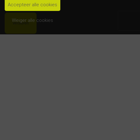
Accepteer alle cookies
Weiger alle cookies
Openingstijden
BeweegpuntBas
Maandag:
07:00 - 22:00
Dinsdag:
08:30 - 22:00
Woensdag:
07:00 - 22:00
Donderdag:
08:30 - 22:00