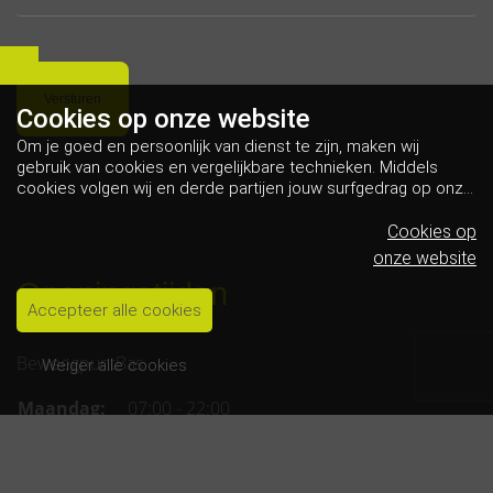
Cookies op
onze website
Om je goed en persoonlijk van dienst te zijn, maken wij
gebruik van cookies en vergelijkbare technieken. Middels
cookies volgen wij en derde partijen jouw surfgedrag op onze
website. Hiermee tonen wij gepersonaliseerde advertenties
en dit maakt het voor jou mogelijk om informatie te delen via
Cookies op
social media.
Bekijk ons cookiebeleid
onze website
Openingstijden
Accepteer alle cookies
BeweegpuntBas
Weiger alle cookies
Maandag:
07:00 - 22:00
Dinsdag:
08:30 - 22:00
Woensdag:
07:00 - 22:00