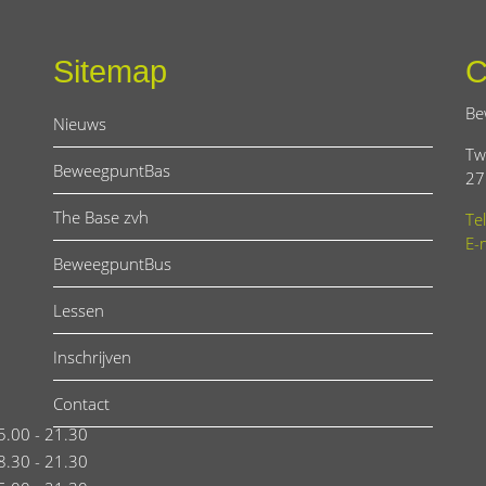
Sitemap
C
Be
Nieuws
Tw
BeweegpuntBas
27
The Base zvh
Te
E-
BeweegpuntBus
Lessen
Inschrijven
Contact
5.00 - 21.30
8.30 - 21.30