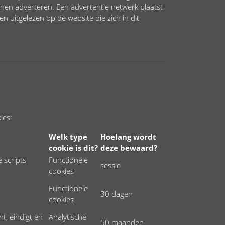
nen adverteren. Een advertentie netwerk plaatst
 uitgelezen op de website die zich in dit
ies:
Welk type
Hoelang wordt
cookie is dit?
deze bewaard?
 scripts
Functionele
sessie
cookies
Functionele
30 dagen
cookies
t, eindigt en
Analytische
50 maanden