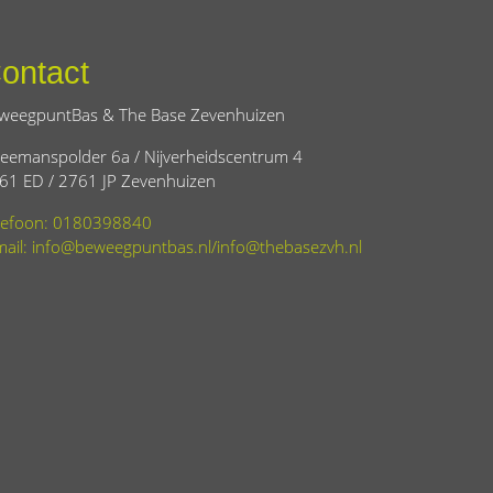
ontact
weegpuntBas & The Base Zevenhuizen
eemanspolder 6a / Nijverheidscentrum 4
61 ED / 2761 JP Zevenhuizen
lefoon: 0180398840
mail: info@beweegpuntbas.nl/info@thebasezvh.nl