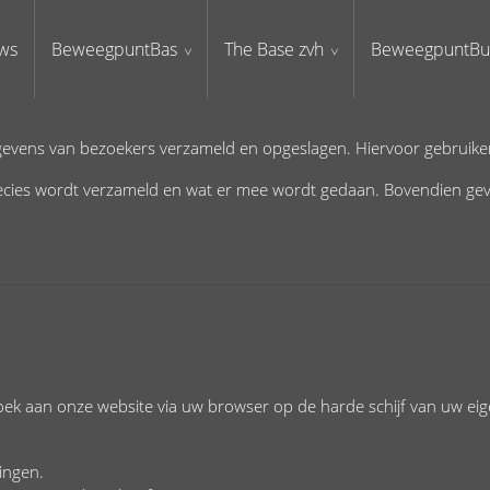
ws
BeweegpuntBas
The Base zvh
BeweegpuntBu
evens van bezoekers verzameld en opgeslagen. Hiervoor gebruiken
recies wordt verzameld en wat er mee wordt gedaan. Bovendien geven
bezoek aan onze website via uw browser op de harde schijf van uw 
ingen.