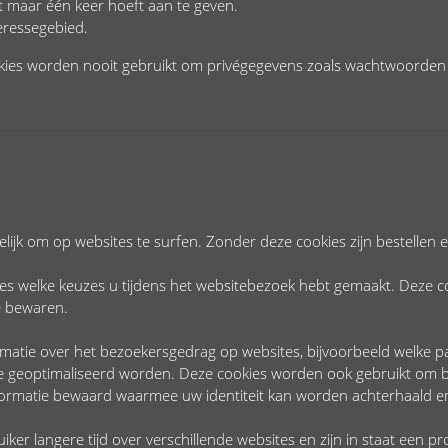
t maar één keer hoeft aan te geven.
eressegebied.
ookies worden nooit gebruikt om privégegevens zoals wachtwoorden 
ijk om op websites te surfen. Zonder deze cookies zijn bestellen en
 welke keuzes u tijdens het websitebezoek hebt gemaakt. Deze c
te bewaren.
matie over het bezoekersgedrag op websites, bijvoorbeeld welke p
 geoptimaliseerd worden. Deze cookies worden ook gebruikt om bi
ormatie bewaard waarmee uw identiteit kan worden achterhaald en
ker langere tijd over verschillende websites en zijn in staat een p