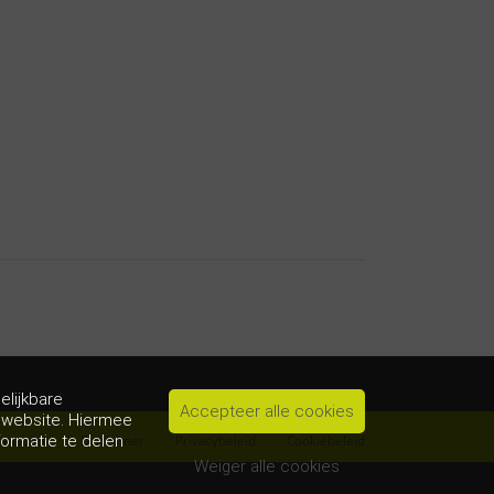
elijkbare
Accepteer alle cookies
e website. Hiermee
formatie te delen
waarden
Disclaimer
Privacybeleid
Cookiebeleid
Weiger alle cookies