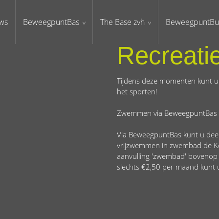
ws
BeweegpuntBas
The Base zvh
BeweegpuntBu
Recreat
Tijdens deze momenten kunt u 
het sporten!
Zwemmen via BeweegpuntBas
Via BeweegpuntBas kunt u deel
vrijzwemmen in zwembad de Ko
aanvulling 'zwembad' bovenop
slechts €2,50 per maand kunt 