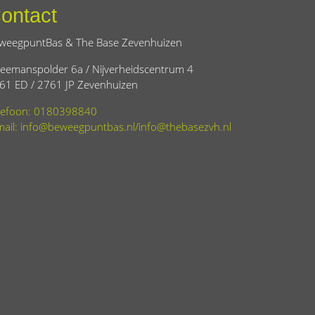
ontact
weegpuntBas & The Base Zevenhuizen
eemanspolder 6a / Nijverheidscentrum 4
61 ED / 2761 JP Zevenhuizen
lefoon: 0180398840
mail: info@beweegpuntbas.nl/info@thebasezvh.nl