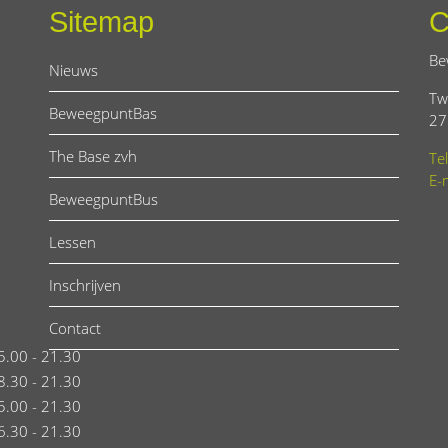
Sitemap
C
Be
Nieuws
Tw
BeweegpuntBas
27
The Base zvh
Te
E-
BeweegpuntBus
Lessen
Inschrijven
Contact
5.00 - 21.30
8.30 - 21.30
5.00 - 21.30
6.30 - 21.30