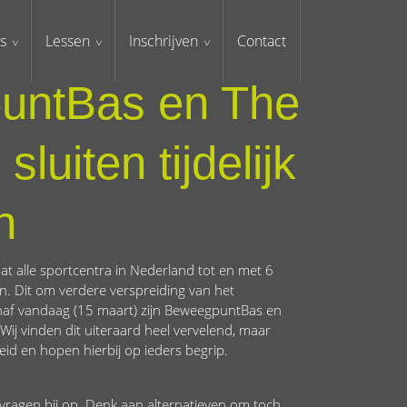
s
Lessen
Inschrijven
Contact
untBas en The
luiten tijdelijk
n
t alle sportcentra in Nederland tot en met 6
n. Dit om verdere verspreiding van het
naf vandaag (15 maart) zijn BeweegpuntBas en
Wij vinden dit uiteraard heel vervelend, maar
id en hopen hierbij op ieders begrip.
k vragen bij op. Denk aan alternatieven om toch