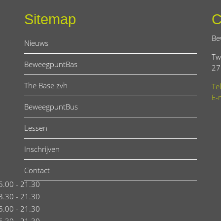
Sitemap
C
Be
Nieuws
Tw
BeweegpuntBas
27
The Base zvh
Te
E-
BeweegpuntBus
Lessen
Inschrijven
Contact
5.00 - 21.30
8.30 - 21.30
5.00 - 21.30