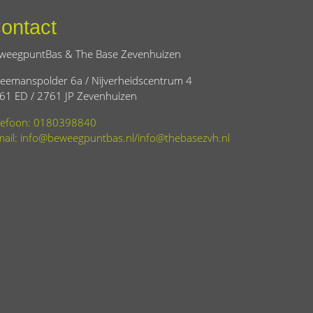
ontact
weegpuntBas & The Base Zevenhuizen
eemanspolder 6a / Nijverheidscentrum 4
61 ED / 2761 JP Zevenhuizen
lefoon: 0180398840
mail: info@beweegpuntbas.nl/info@thebasezvh.nl