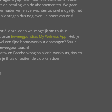
ver de betaling van de abonnementen. We gaan
er nadenken en verwachten zo snel mogelijk met
alle vragen dus nog even. Je hoort van ons!
voor ál onze leden wel mogelijk om thuis in
et onze
BeweegpuntBas My Welness App
. Heb je
 wel een fijne home-workout ontvangen? Stuur
beweegpuntbas.nl
sta- en Facebookpagina allerlei workouts, tips en
 je thuis of buiten de club kan doen.
!