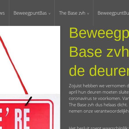
ws
BeweegpuntBas
The Base zvh
BeweegpuntBu
Beweegp
Base zvh s
de deure
Zojuist hebben we vernomen da
april hun deuren moeten sluite
coronavirus te voorkomen. Va
The Base zvh dus helaas dicht. 
nemen onze verantwoordelijkhe
Het besluit roept waarschijnlij