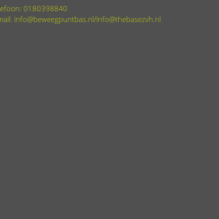
lefoon: 0180398840
mail: info@beweegpuntbas.nl/info@thebasezvh.nl