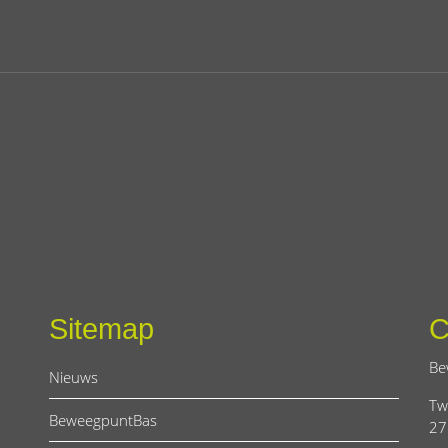
Sitemap
C
Be
Nieuws
Tw
BeweegpuntBas
27