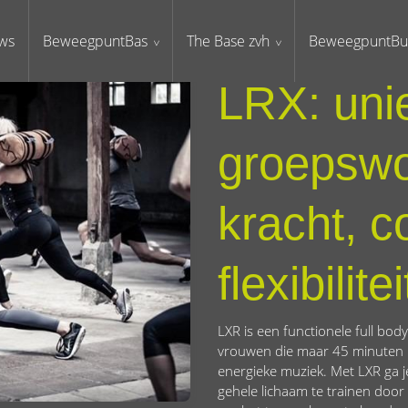
ws
BeweegpuntBas
The Base zvh
BeweegpuntBu
LRX: uni
groepswo
kracht, c
flexibilitei
LXR is een functionele full bod
vrouwen die maar 45 minuten 
energieke muziek. Met LXR ga je
gehele lichaam te trainen door