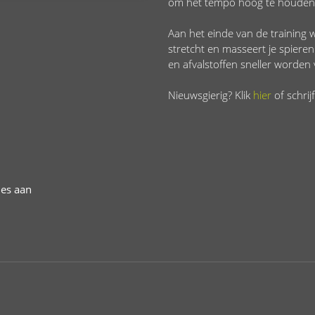
om het tempo hoog te houden 
Aan het einde van de training w
stretcht en masseert je spier
en afvalstoffen sneller worden 
Nieuwsgierig? Klik
hier
of schrij
les aan