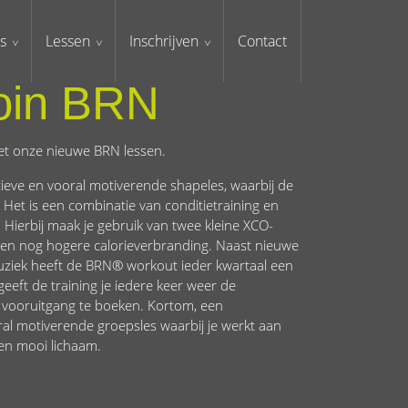
s
Lessen
Inschrijven
Contact
oin BRN
et onze nieuwe BRN lessen.
ieve en vooral motiverende shapeles, waarbij de
n. Het is een combinatie van conditietraining en
 Hierbij maak je gebruik van twee kleine XCO-
 een nog hogere calorieverbranding. Naast nieuwe
iek heeft de BRN® workout ieder kwartaal een
eeft de training je iedere keer weer de
om vooruitgang te boeken. Kortom, een
oral motiverende groepsles waarbij je werkt aan
k en mooi lichaam.