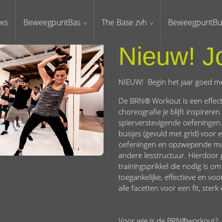
ws
BeweegpuntBas
The Base zvh
BeweegpuntBu
Nieuw! J
NIEUW! Begin het jaar goed m
De BRN® Workout is een effect
choreografie je blijft inspirere
spierverstevigende oefeningen.
buisjes (gevuld met grid) voor
oefeningen en opzwepende muz
andere lesstructuur. Hierdoor g
trainingsprikkel die nodig is 
toegankelijke, effectieve en vo
alle facetten voor een fit, ster
Voor wie is de BRN®workout?