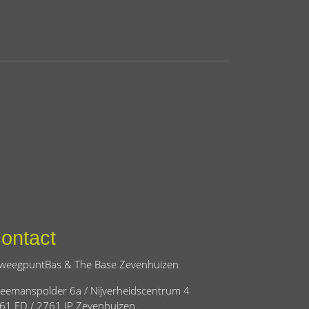
ontact
weegpuntBas & The Base Zevenhuizen
eemanspolder 6a / Nijverheidscentrum 4
61 ED / 2761 JP Zevenhuizen