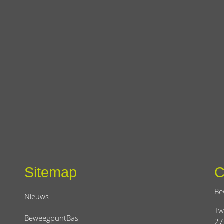
Sitemap
C
Be
Nieuws
Tw
BeweegpuntBas
27