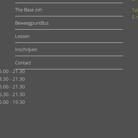
The Base zvh
Te
E-
BeweegpuntBus
Lessen
Inschrijven
Contact
5.00 - 21.30
8.30 - 21.30
5.00 - 21.30
6.30 - 21.30
5.00 - 19.30