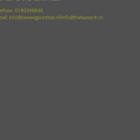
lefoon: 0180398840
mail: info@beweegpuntbas.nl/info@thebasezvh.nl