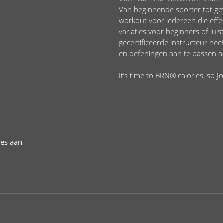
Van beginnende sporter tot ge
workout voor iedereen die effe
variaties voor beginners of jui
gecertificeerde instructeur he
en oefeningen aan te passen a
It’s time to BRN® calories, so Jo
les aan