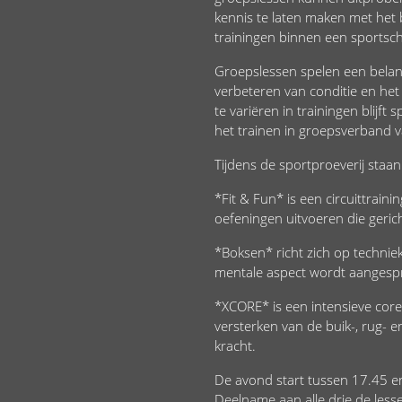
kennis te laten maken met het
trainingen binnen een sportsc
Groepslessen spelen een belang
verbeteren van conditie en het
te variëren in trainingen blijft
het trainen in groepsverband va
Tijdens de sportproeverij staan 
*Fit & Fun* is een circuittraini
oefeningen uitvoeren die gerich
*Boksen* richt zich op techniek,
mentale aspect wordt aangesp
*XCORE* is een intensieve core
versterken van de buik-, rug- 
kracht.
De avond start tussen 17.45 e
Deelname aan alle drie de less