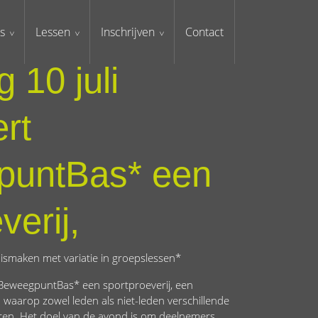
s
Lessen
Inschrijven
Contact
 10 juli
rt
puntBas* een
verij,
nismaken met variatie in groepslessen*
 *BeweegpuntBas* een sportproeverij, een
 waarop zowel leden als niet-leden verschillende
ren. Het doel van de avond is om deelnemers