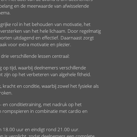
 belang en de meerwaarde van afwisselende
hema.
rijke rol in het behouden van motivatie, het
 versterken van het hele lichaam. Door regelmatig
 sporten uitdagend en effectief. Daarnaast zorgt
ak voor extra motivatie en plezier.
drie verschillende lessen centraal:
ng op tijd, waarbij deelnemers verschillende
t zijn op het verbeteren van algehele fitheid.
 kracht en conditie, waarbij zowel het fysieke als
roken.
- en conditietraining, met nadruk op het
en rompspieren in combinatie met cardio en
n 18.00 uur en eindigt rond 21.00 uur.
en is verplicht, zodat deelnemers een complete