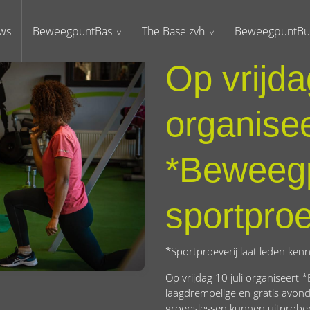
ws
BeweegpuntBas
The Base zvh
BeweegpuntBu
Op vrijdag
organisee
*Beweeg
sportproe
*Sportproeverij laat leden ken
Op vrijdag 10 juli organiseert
laagdrempelige en gratis avond
groepslessen kunnen uitprobe