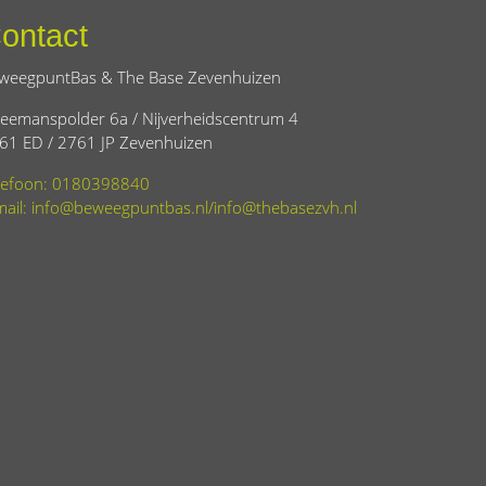
ontact
weegpuntBas & The Base Zevenhuizen
eemanspolder 6a / Nijverheidscentrum 4
61 ED / 2761 JP Zevenhuizen
lefoon: 0180398840
mail: info@beweegpuntbas.nl/info@thebasezvh.nl