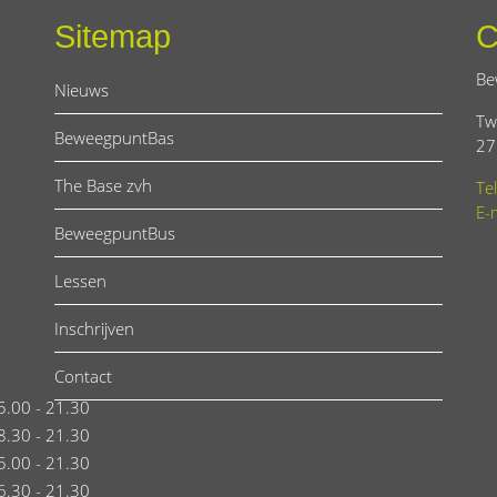
Sitemap
C
Be
Nieuws
Tw
BeweegpuntBas
27
The Base zvh
Te
E-
BeweegpuntBus
Lessen
Inschrijven
Contact
5.00 - 21.30
8.30 - 21.30
5.00 - 21.30
6.30 - 21.30