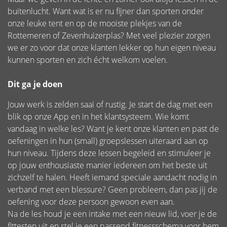
buitenlucht. Want wat is er nu fijner dan sporten onder
onze leuke tent en op de mooiste plekjes van de
Rottemeren of Zevenhuizerplas? Met veel plezier zorgen
we er zo voor dat onze klanten lekker op hun eigen niveau
kunnen sporten en zich écht welkom voelen.
Dit ga je doen
Jouw werk is zelden saai of rustig. Je start de dag met een
blik op onze App en in het klantsysteem. Wie komt
vandaag in welke les? Want je kent onze klanten en past de
oefeningen in hun (small) groepslessen uiteraard aan op
hun niveau. Tijdens deze lessen begeleid en stimuleer je
op jouw enthousiaste manier iedereen om het beste uit
zichzelf te halen. Heeft iemand speciale aandacht nodig in
verband met een blessure? Geen probleem, dan pas jij de
oefening voor deze persoon gewoon even aan.
Na de les houd je een intake met een nieuw lid, voer je de
fittesten uit en stel je een passend fitnessschema voor hem