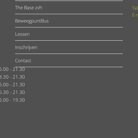
The Base zvh
Te
E-
BeweegpuntBus
Lessen
Inschrijven
Contact
5.00 - 21.30
8.30 - 21.30
5.00 - 21.30
6.30 - 21.30
5.00 - 19.30