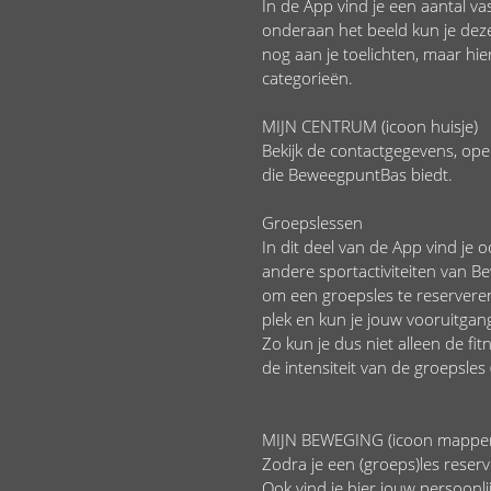
In de App vind je een aantal va
onderaan het beeld kun je deze
nog aan je toelichten, maar hie
categorieën.
MIJN CENTRUM (icoon huisje)
Bekijk de contactgegevens, ope
die BeweegpuntBas biedt.
Groepslessen
In dit deel van de App vind je 
andere sportactiviteiten van Be
om een groepsles te reserveren
plek en kun je jouw vooruitgan
Zo kun je dus niet alleen de fi
de intensiteit van de groepsles
MIJN BEWEGING (icoon mappe
Zodra je een (groeps)les reser
Ook vind je hier jouw persoonli