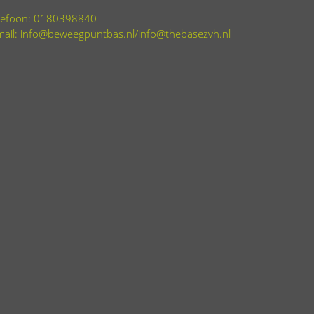
lefoon: 0180398840
mail: info@beweegpuntbas.nl/info@thebasezvh.nl