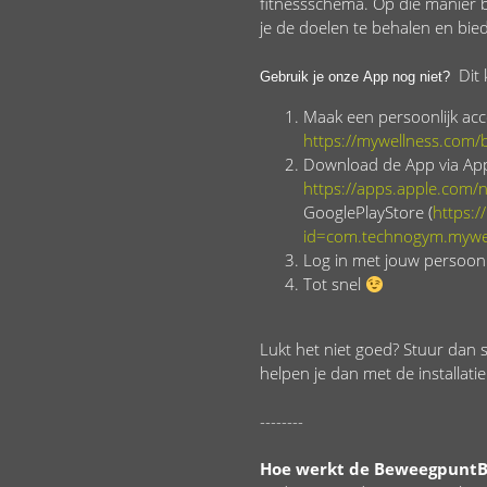
fitnessschema. Op die manier bl
je de doelen te behalen en bi
Dit 
Gebruik je onze App nog niet?
Maak een persoonlijk acc
https://mywellness.com
Download de App via Ap
https://apps.apple.com
GooglePlayStore (
https:/
id=com.technogym.mywe
Log in met jouw persoonl
Tot snel
Lukt het niet goed? Stuur dan 
helpen je dan met de installatie
--------
Hoe werkt de BeweegpuntB