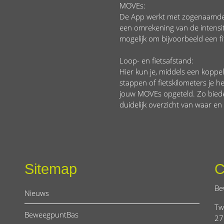
MOVEs:
De App werkt met zogenaamde 
een omrekening van de intensitei
mogelijk om bijvoorbeeld een f
Loop- en fietsafstand:
Hier kun je, middels een kopp
stappen of fietskilometers je h
jouw MOVEs opgeteld. Zo bied
duidelijk overzicht van waar e
Sitemap
C
Be
Nieuws
Tw
BeweegpuntBas
27