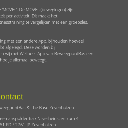
‘MOVEs’. De MOVEs (bewegingen) zijn
t per activiteit. Dit maakt het
itnesstraining te vergelijken met een groepsles.
eling met een andere App, bijhouden hoeveel
ebt afgelegd. Deze worden bij
en wij met Wellness App van BeweegpuntBas een
n hoe je allemaal beweegt.
ontact
weegpuntBas & The Base Zevenhuizen
eemanspolder 6a / Nijverheidscentrum 4
61 ED / 2761 JP Zevenhuizen