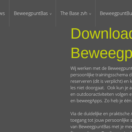
ws
BeweegpuntBas
The Base zvh
BeweegpuntBu
Downloa
Beweegp
Wij werken met de Beweegpunt
persoonlijke trainingsschema di
reserveren (dit is verplicht) e
les niet doorgaat. Ook kun je a
en outdooractiviteiten volgen 
en beweegApps. Zo heb je één h
Via de duidelijke en praktisch
toegang tot jouw persoonlijke
van BeweegpuntBas met je mee