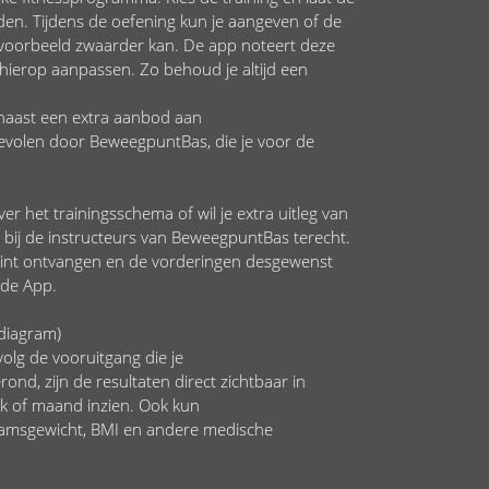
iden. Tijdens de oefening kun je aangeven of de
bijvoorbeeld zwaarder kan. De app noteert deze
hierop aanpassen. Zo behoud je altijd een
naast een extra aanbod aan
volen door BeweegpuntBas, die je voor de
r het trainingsschema of wil je extra uitleg van
jd bij de instructeurs van BeweegpuntBas terecht.
rint ontvangen en de vorderingen desgewenst
f de App.
fdiagram)
olg de vooruitgang die je
rond, zijn de resultaten direct zichtbaar in
ek of maand inzien. Ook kun
haamsgewicht, BMI en andere medische