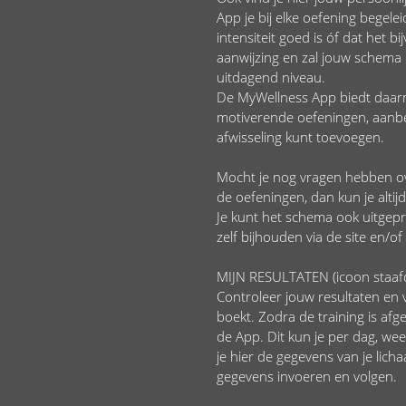
App je bij elke oefening begele
intensiteit goed is óf dat het 
aanwijzing en zal jouw schema 
uitdagend niveau.
De MyWellness App biedt daar
motiverende oefeningen, aanbe
afwisseling kunt toevoegen.
Mocht je nog vragen hebben ove
de oefeningen, dan kun je alti
Je kunt het schema ook uitgep
zelf bijhouden via de site en/o
MIJN RESULTATEN (icoon staa
Controleer jouw resultaten en v
boekt. Zodra de training is afge
de App. Dit kun je per dag, we
je hier de gegevens van je lic
gegevens invoeren en volgen.