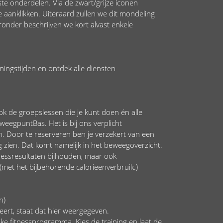
ste onderdelen. Via de zwart/grijze iconen
 aanklikken. Uiteraard zullen we dit mondeling
ronder beschrijven we kort alvast enkele
ningstijden en ontdek alle diensten
ook de groepslessen die je kunt doen én alle
weegpuntBas. Het is bij ons verplicht
. Door te reserveren ben je verzekert van een
g zien. Dat komt namelijk in het beweegoverzicht.
tnessresultaten bijhouden, maar ook
 (met het bijbehorende calorieënverbruik.)
n)
veert, staat dat hier weergegeven.
jke fitnessprogramma. Kies de training en laat de