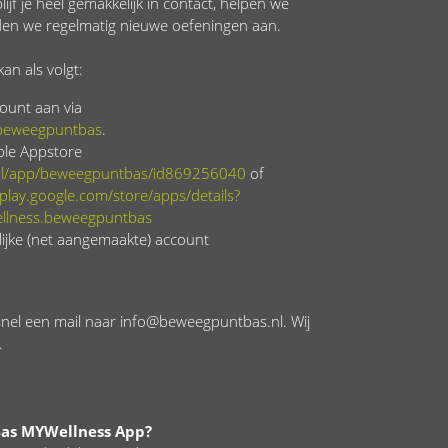
ijf je heel gemakkelijk in contact, helpen we
eden we regelmatig nieuwe oefeningen aan.
kan als volgt:
ount aan via
/beweegpuntbas
.
ple Appstore
/nl/app/beweegpuntbas/id869256040
of
/play.google.com/store/apps/details?
llness.beweegpuntbas
ijke (net aangemaakte) account
snel een mail naar info@beweegpuntbas.nl. Wij
.
as MYWellness App?