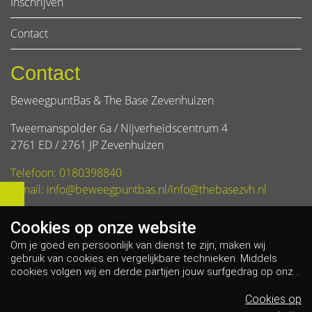
Inschrijven
Contact
Contact
BeweegpuntBas & The Base Zevenhuizen
Tweemanspolder 6a / Nijverheidscentrum 4
2761 ED / 2761 JP Zevenhuizen
Telefoon: 0180398840
E-mail: info@beweegpuntbas.nl/info@thebasezvh.nl
Cookies op
onze website
Om je goed en persoonlijk van dienst te zijn, maken wij
gebruik van cookies en vergelijkbare technieken. Middels
cookies volgen wij en derde partijen jouw surfgedrag op onze
website. Hiermee tonen wij gepersonaliseerde advertenties
en dit maakt het voor jou mogelijk om informatie te delen via
Cookies op
social media.
Bekijk ons cookiebeleid