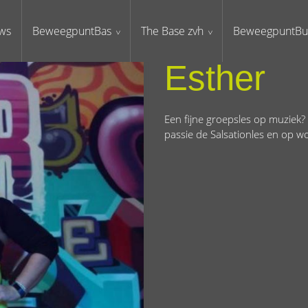
ws
BeweegpuntBas
The Base zvh
BeweegpuntBu
Esther
Een fijne groepsles op muziek? D
passie de Salsationles en op