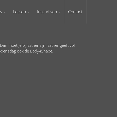
s
Lessen
Inschrijven
Contact
an moet je bij Esther zijn. Esther geeft vol
 wooensdag ook de Body4Shape.