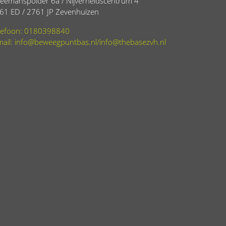
eemanspolder 6a / Nijverheidscentrum 4
61 ED / 2761 JP Zevenhuizen
lefoon: 0180398840
mail: info@beweegpuntbas.nl/info@thebasezvh.nl