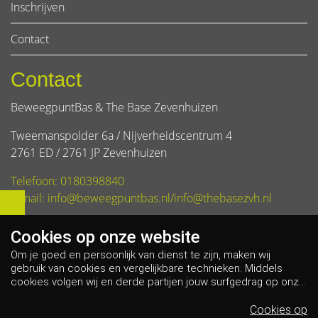
Inschrijven
Contact
Contact
BeweegpuntBas & The Base Zevenhuizen
Tweemanspolder 6a / Nijverheidscentrum 4
2761 ED / 2761 JP Zevenhuizen
Telefoon: 0180398840
E-mail: info@beweegpuntbas.nl/info@thebasezvh.nl
Cookies op
onze website
Om je goed en persoonlijk van dienst te zijn, maken wij
gebruik van cookies en vergelijkbare technieken. Middels
cookies volgen wij en derde partijen jouw surfgedrag op onze
website. Hiermee tonen wij gepersonaliseerde advertenties
en dit maakt het voor jou mogelijk om informatie te delen via
Cookies op