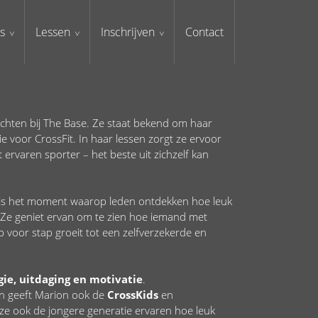
s
Lessen
Inschrijven
Contact
ichten bij The Base. Ze staat bekend om haar
e voor CrossFit. In haar lessen zorgt ze ervoor
 ervaren sporter – het beste uit zichzelf kan
 is het moment waarop leden ontdekken hoe leuk
. Ze geniet ervan om te zien hoe iemand met
p voor stap groeit tot een zelfverzekerde en
gie, uitdaging en motivatie
.
en geeft Marion ook de
CrossKids
en
 ze ook de jongere generatie ervaren hoe leuk