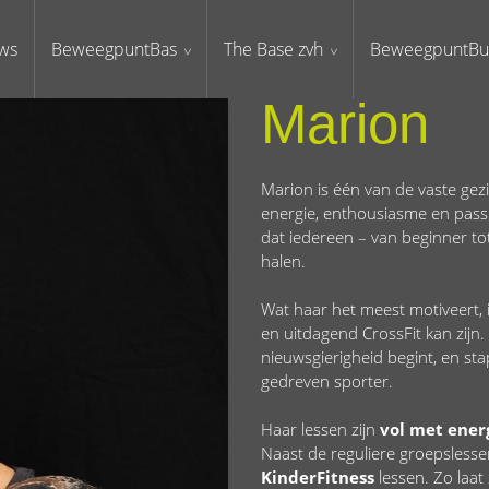
ws
BeweegpuntBas
The Base zvh
BeweegpuntBu
Marion
Marion is één van de vaste gez
energie, enthousiasme en passi
dat iedereen – van beginner tot
halen.
Wat haar het meest motiveert,
en uitdagend CrossFit kan zijn
nieuwsgierigheid begint, en sta
gedreven sporter.
Haar lessen zijn
vol met ener
Naast de reguliere groepsless
KinderFitness
lessen. Zo laat