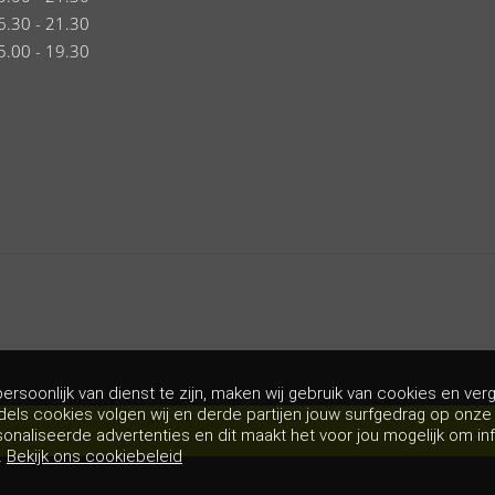
6.30 - 21.30
5.00 - 19.30
rsoonlijk van dienst te zijn, maken wij gebruik van cookies en verg
dels cookies volgen wij en derde partijen jouw surfgedrag op onz
ps
Algemene voor
sonaliseerde advertenties en dit maakt het voor jou mogelijk om in
.
Bekijk ons cookiebeleid