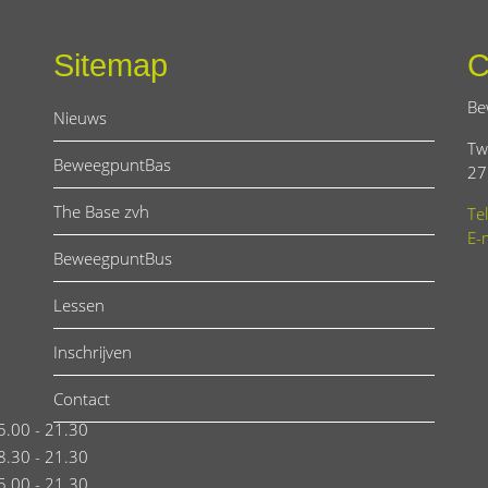
Sitemap
C
Be
Nieuws
Tw
BeweegpuntBas
27
The Base zvh
Te
E-
BeweegpuntBus
Lessen
Inschrijven
Contact
5.00 - 21.30
8.30 - 21.30
5.00 - 21.30