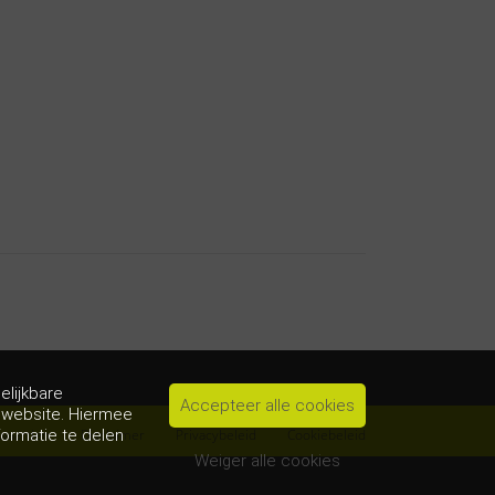
elijkbare
Accepteer alle cookies
e website. Hiermee
waarden
Disclaimer
Privacybeleid
Cookiebeleid
formatie te delen
Weiger alle cookies