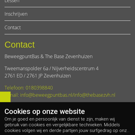
Lessen
Inschrijven
Contact
Contact
BeweegpuntBas & The Base Zevenhuizen
Tweemanspolder 6a / Nijverheidscentrum 4
2761 ED / 2761 JP Zevenhuizen
Telefoon: 0180398840
E-mail: info@beweegpuntbas.nl/info@thebasezvh.nl
Cookies op
onze website
Om je goed en persoonlijk van dienst te zijn, maken wij
gebruik van cookies en vergelijkbare technieken. Middels
cookies volgen wij en derde partijen jouw surfgedrag op onze