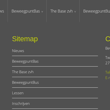
ws
BeweegpuntBas
The Base zvh
BeweegpuntBu
Sitemap
C
Be
Nieuws
Tw
BeweegpuntBas
27
The Base zvh
Te
E-
BeweegpuntBus
Lessen
Inschrijven