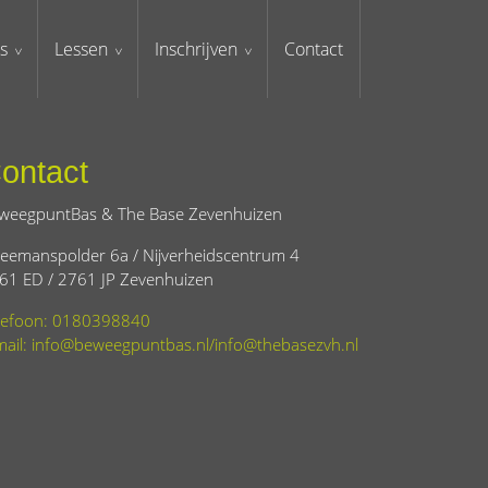
s
Lessen
Inschrijven
Contact
ontact
weegpuntBas & The Base Zevenhuizen
eemanspolder 6a / Nijverheidscentrum 4
61 ED / 2761 JP Zevenhuizen
lefoon: 0180398840
mail: info@beweegpuntbas.nl/info@thebasezvh.nl