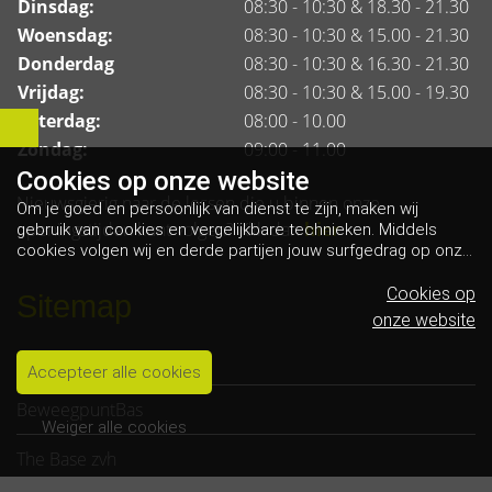
Dinsdag:
08:30 - 10:30 & 18.30 - 21.30
Woensdag:
08:30 - 10:30 & 15.00 - 21.30
Donderdag
08:30 - 10:30 & 16.30 - 21.30
Vrijdag:
08:30 - 10:30 & 15.00 - 19.30
Zaterdag:
08:00 - 10.00
Zondag:
09:00 - 11.00
Cookies op
onze website
Nieuwsgierig naar de lessen die u binnen onze
Om je goed en persoonlijk van dienst te zijn, maken wij
openingstijden kunt volgen? Klik dan
hier
gebruik van cookies en vergelijkbare technieken. Middels
cookies volgen wij en derde partijen jouw surfgedrag op onze
website. Hiermee tonen wij gepersonaliseerde advertenties
en dit maakt het voor jou mogelijk om informatie te delen via
Cookies op
Sitemap
social media.
Bekijk ons cookiebeleid
onze website
Nieuws
Accepteer alle cookies
BeweegpuntBas
Weiger alle cookies
The Base zvh