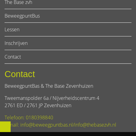
The Base zvh
BeweegpuntBus
Lessen
Inschrijven
Contact
Contact
BeweegpuntBas & The Base Zevenhuizen
Tweemanspolder 6a / Nijverheidscentrum 4
2761 ED / 2761 JP Zevenhuizen
Telefoon: 0180398840
E-mail: info@beweegpuntbas.nl/info@thebasezvh.nl