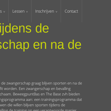
s
Lessen
Inschrijven
Contact
ijdens de
chap en na de
 de zwangerschap graag blijven sporten en na de
r fit worden. Een zwangerschap en bevalling
e lichaam. BeweegpuntBas en The Base zvh bieden
ngsprogramma aan: een trainingsprogramma dat
wen die willen blijven sporten tijdens de
lling de training op een verantwoorde manier