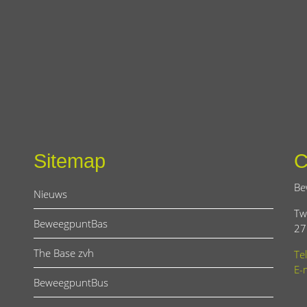
Sitemap
C
Be
Nieuws
Tw
BeweegpuntBas
27
The Base zvh
Te
E-
BeweegpuntBus