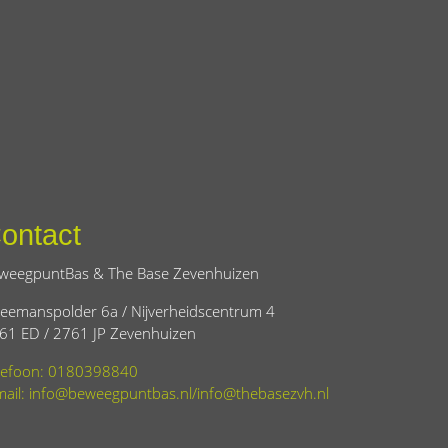
ontact
weegpuntBas & The Base Zevenhuizen
eemanspolder 6a / Nijverheidscentrum 4
61 ED / 2761 JP Zevenhuizen
lefoon: 0180398840
mail: info@beweegpuntbas.nl/info@thebasezvh.nl