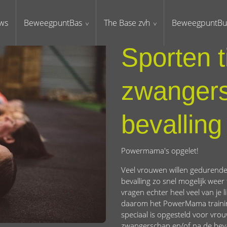
ws
BeweegpuntBas
The Base zvh
BeweegpuntBu
Sporten t
zwangers
bevalling
Powermama's opgelet!
Veel vrouwen willen gedurende
bevalling zo snel mogelijk wee
vragen echter heel veel van j
daarom het PowerMama traini
speciaal is opgesteld voor vrou
zwangerschap en/of na de beva