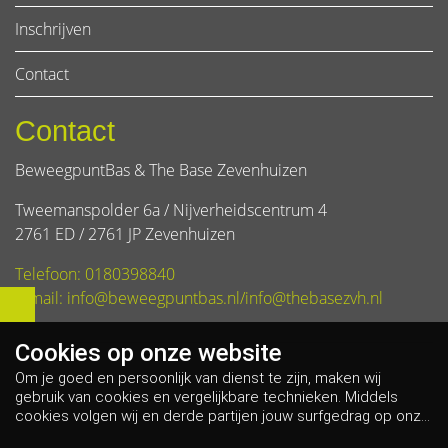
Inschrijven
Contact
Contact
BeweegpuntBas & The Base Zevenhuizen
Tweemanspolder 6a / Nijverheidscentrum 4
2761 ED / 2761 JP Zevenhuizen
Telefoon: 0180398840
E-mail: info@beweegpuntbas.nl/info@thebasezvh.nl
Cookies op
onze website
Om je goed en persoonlijk van dienst te zijn, maken wij
gebruik van cookies en vergelijkbare technieken. Middels
cookies volgen wij en derde partijen jouw surfgedrag op onze
website. Hiermee tonen wij gepersonaliseerde advertenties