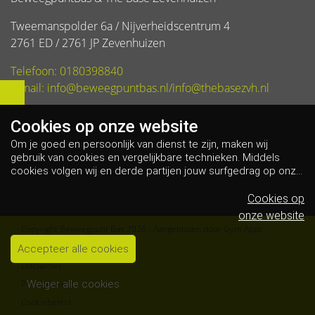
Tweemanspolder 6a / Nijverheidscentrum 4
2761 ED / 2761 JP Zevenhuizen
Telefoon: 0180398840
E-mail: info@beweegpuntbas.nl/info@thebasezvh.nl
Cookies op
onze website
Om je goed en persoonlijk van dienst te zijn, maken wij
gebruik van cookies en vergelijkbare technieken. Middels
cookies volgen wij en derde partijen jouw surfgedrag op onze
website. Hiermee tonen wij gepersonaliseerde advertenties
en dit maakt het voor jou mogelijk om informatie te delen via
Cookies op
social media.
Bekijk ons cookiebeleid
onze website
Copyright Beweegpunt Bas 2026 - Aangeboden door
Gym Apps
Algemene voorwaarden
Accepteer alle cookies
Disclaimer
Privacybeleid
Weiger alle cookies
Cookiebeleid