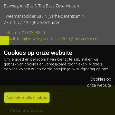
BeweegpuntBas & The Base Zevenhuizen
Tweemanspolder 6a / Nijverheidscentrum 4
2761 ED / 2761 JP Zevenhuizen
Telefoon: 0180398840
E-mail: info@beweegpuntbas.nl/info@thebasezvh.nl
Cookies op
onze website
Om je goed en persoonlijk van dienst te zijn, maken wij
gebruik van cookies en vergelijkbare technieken. Middels
cookies volgen wij en derde partijen jouw surfgedrag op onze
website. Hiermee tonen wij gepersonaliseerde advertenties
en dit maakt het voor jou mogelijk om informatie te delen via
Cookies op
social media.
Bekijk ons cookiebeleid
onze website
Copyright Beweegpunt Bas 2026 - Aangeboden door
Gym Apps
Algemene voorwaarden
Accepteer alle cookies
Disclaimer
Privacybeleid
Weiger alle cookies